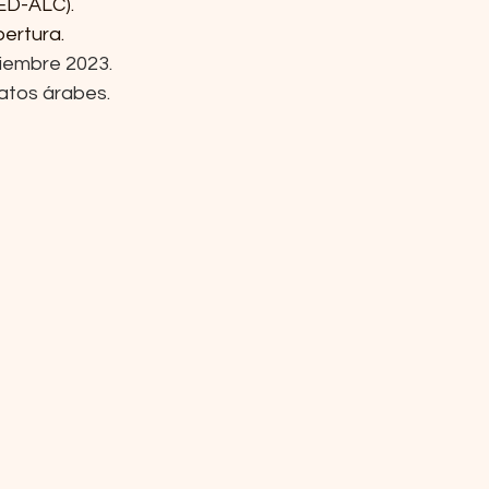
RED-ALC).
pertura.
iembre 2023.
atos árabes.