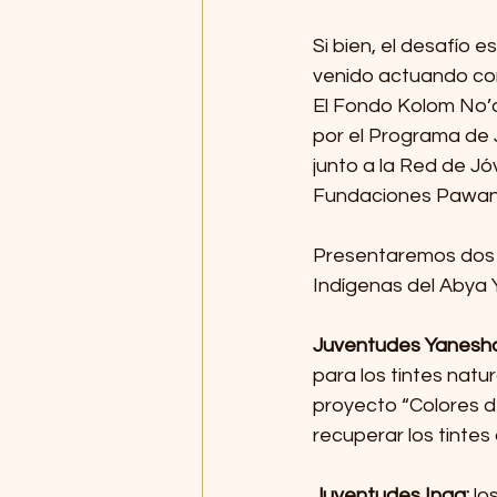
Si bien, el desafío 
venido actuando con
El Fondo Kolom No’o
por el Programa de J
junto a la Red de Jó
Fundaciones Pawank
Presentaremos dos 
Indígenas del Abya Y
Juventudes Yanesha
para los tintes natur
proyecto “Colores d
recuperar los tintes
Juventudes Inga: 
lo