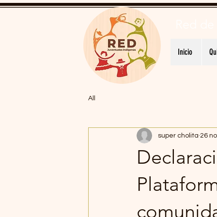
Red de
Inicio
Qu
All
super cholita
26 no
Declaraci
Platafor
comunid