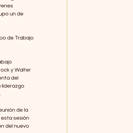
venes 
upo un de 
po de Trabajo 
 
abajo 
tock y Walter 
nta del 
liderazgo 
 
unión de la 
esta sesión 
ón del nuevo 