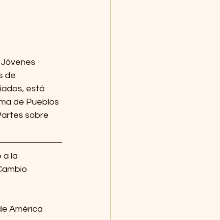
 Jóvenes 
s de 
iados, está 
rma de Pueblos 
Partes sobre 
a la 
Cambio 
de América 