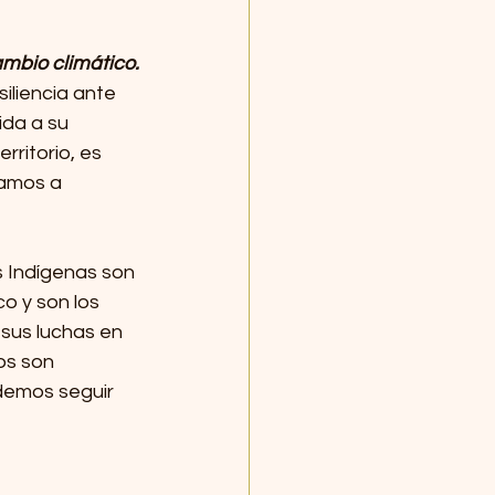
ambio climático.
iliencia ante 
da a su 
rritorio, es 
damos a 
s Indígenas son 
o y son los 
sus luchas en 
os son 
demos seguir 