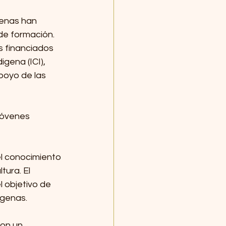
genas han 
e formación. 
 financiados 
gena (ICI), 
poyo de las 
Jóvenes 
l conocimiento 
tura. El 
 objetivo de 
ígenas. 
ron un 