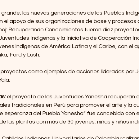
es grande, las nuevas generaciones de los Pueblos Indí
 el apoyo de sus organizaciones de base y procesos d
oj: Recuperando Conocimientos fueron diez proyectos
uventudes Indígenas y la Iniciativa de Cooperación Indi
venes indígenas de América Latina y el Caribe, con el a
a, Ford y Lush.
proyectos como ejemplos de acciones lideradas por 
ala: 
s: 
el proyecto de las Juventudes Yanesha recuperan e
ales tradicionales en Perú para promover el arte y la cul
e esperanza del Pueblo Yanesha” fue concebido con el
 de las plantas con más de 30 jóvenes, niñas y niños ind
s Cabildos Indígenas Universitarios de Colombia realiza